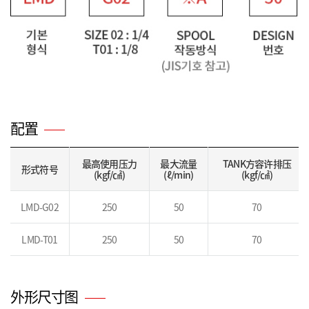
配置
最高使用压力
最大流量
TANK方容许排压
形式符号
(kgf/㎠)
(ℓ/min)
(kgf/㎠)
LMD-G02
250
50
70
LMD-T01
250
50
70
外形尺寸图