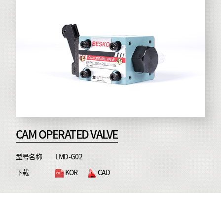
CAM OPERATED VALVE
型号名称
LMD-G02
下载
KOR
CAD