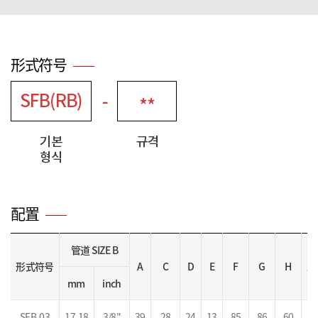
形式符号
配置
管道 SIZE B
形式符号
A
C
D
E
F
G
H
螺
mm
inch
SFB-03
17-18
3/8"
39
28
24
13
85
86
60