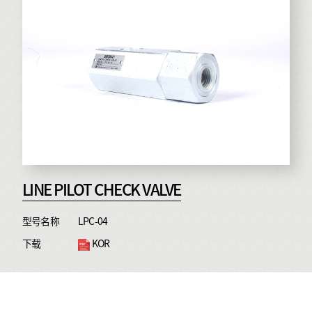
LINE PILOT CHECK VALVE
型号名称
LPC-04
下载
KOR