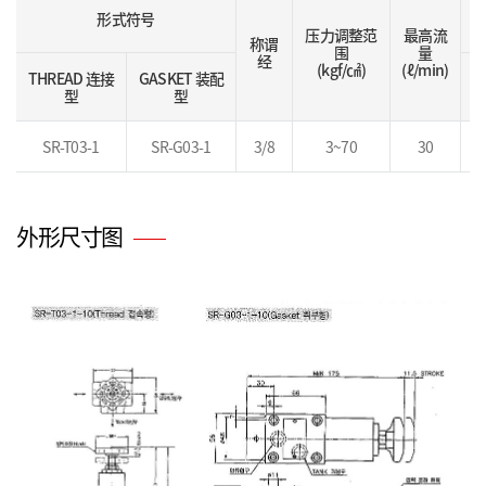
形式符号
压力调整范
最高流
称谓
围
量
经
(kgf/㎠)
(ℓ/min)
THREAD 连接
GASKET 装配
T
型
型
型
SR-T03-1
SR-G03-1
3/8
3~70
30
2
外形尺寸图